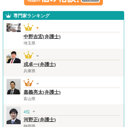
専門家ランキング
中野吉宏(弁護士)
埼玉県
戎卓一(弁護士)
兵庫県
嘉義亮太(弁護士)
富山県
4位
河野正(弁護士)
静岡県