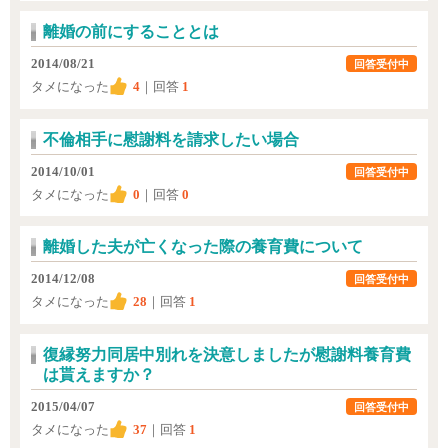
離婚の前にすることとは
2014/08/21
回答受付中
タメになった
4
｜回答
1
不倫相手に慰謝料を請求したい場合
2014/10/01
回答受付中
タメになった
0
｜回答
0
離婚した夫が亡くなった際の養育費について
2014/12/08
回答受付中
タメになった
28
｜回答
1
復縁努力同居中別れを決意しましたが慰謝料養育費
は貰えますか？
2015/04/07
回答受付中
タメになった
37
｜回答
1