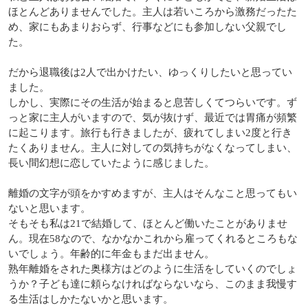
ほとんどありませんでした。主人は若いころから激務だったた
め、家にもあまりおらず、行事などにも参加しない父親でし
た。
だから退職後は2人で出かけたい、ゆっくりしたいと思ってい
ました。
しかし、実際にその生活が始まると息苦しくてつらいです。ず
っと家に主人がいますので、気が抜けず、最近では胃痛が頻繁
に起こります。旅行も行きましたが、疲れてしまい2度と行き
たくありません。主人に対しての気持ちがなくなってしまい、
長い間幻想に恋していたように感じました。
離婚の文字が頭をかすめますが、主人はそんなこと思ってもい
ないと思います。
そもそも私は21で結婚して、ほとんど働いたことがありませ
ん。現在58なので、なかなかこれから雇ってくれるところもな
いでしょう。年齢的に年金もまだ出ません。
熟年離婚をされた奥様方はどのように生活をしていくのでしょ
うか？子ども達に頼らなければならないなら、このまま我慢す
る生活はしかたないかと思います。