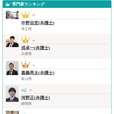
専門家ランキング
中野吉宏(弁護士)
埼玉県
戎卓一(弁護士)
兵庫県
嘉義亮太(弁護士)
富山県
4位
河野正(弁護士)
静岡県