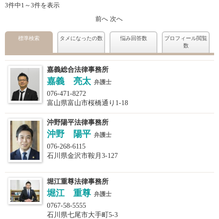
3件中1～3件を表示
前へ
次へ
標準検索
タメになったの数
悩み回答数
プロフィール閲覧
数
嘉義総合法律事務所
嘉義 亮太
弁護士
076-471-8272
富山県富山市桜橋通り1-18
沖野陽平法律事務所
沖野 陽平
弁護士
076-268-6115
石川県金沢市鞍月3-127
堀江重尊法律事務所
堀江 重尊
弁護士
0767-58-5555
石川県七尾市大手町5-3