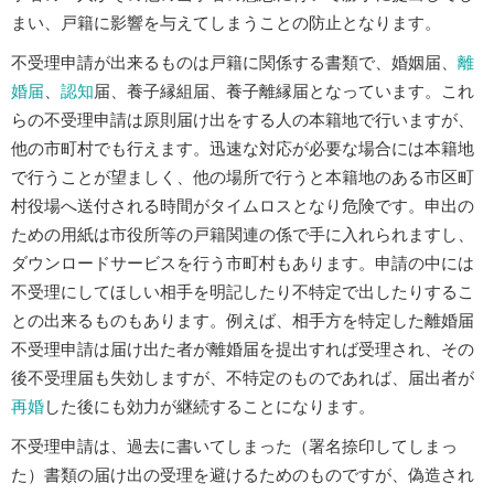
まい、戸籍に影響を与えてしまうことの防止となります。
不受理申請が出来るものは戸籍に関係する書類で、婚姻届、
離
婚届
、
認知
届、養子縁組届、養子離縁届となっています。これ
らの不受理申請は原則届け出をする人の本籍地で行いますが、
他の市町村でも行えます。迅速な対応が必要な場合には本籍地
で行うことが望ましく、他の場所で行うと本籍地のある市区町
村役場へ送付される時間がタイムロスとなり危険です。申出の
ための用紙は市役所等の戸籍関連の係で手に入れられますし、
ダウンロードサービスを行う市町村もあります。申請の中には
不受理にしてほしい相手を明記したり不特定で出したりするこ
との出来るものもあります。例えば、相手方を特定した離婚届
不受理申請は届け出た者が離婚届を提出すれば受理され、その
後不受理届も失効しますが、不特定のものであれば、届出者が
再婚
した後にも効力が継続することになります。
不受理申請は、過去に書いてしまった（署名捺印してしまっ
た）書類の届け出の受理を避けるためのものですが、偽造され