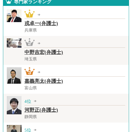
専門家ランキング
戎卓一(弁護士)
兵庫県
中野吉宏(弁護士)
埼玉県
嘉義亮太(弁護士)
富山県
4位
河野正(弁護士)
静岡県
5位