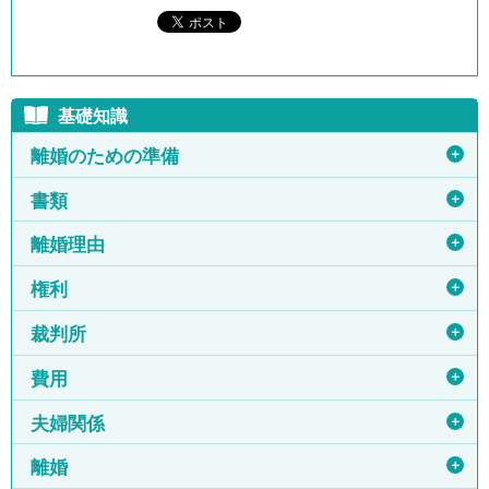
基礎知識
＋
離婚のための準備
＋
書類
＋
離婚理由
＋
権利
＋
裁判所
＋
費用
＋
夫婦関係
＋
離婚