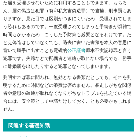
た届を受理させないために利用することもできます。もちろ
ん、届の偽造は犯罪（有印私文書偽造罪）で逮捕、刑事罰もあ
りますが、見た目では区別がつきにくいため、受理されてしま
う恐れもあるのです。一度受理されてしまうと手続きが煩雑で
時間もかかるため、こうした予防策も必要となるわけです。た
とえ偽造はしていなくても、過去に書いた書類を本人の意思に
背いて勝手に出すことも電磁的
公正証書
原本不実記録罪と言う
犯罪です。失踪などで配偶者と連絡が取れない場合でも、勝手
に離婚届を出したりすると犯罪となってしまいます。
判明すれば罪に問われ、無効となる書類だとしても、それを判
明するために時間などの浪費は否めません。暴走しがちな関係
者や意思の疎通が取れなくなりがちなトラブルを抱えている場
合には、安全策として申請だけしておくことも必要かもしれま
せん。
関連する基礎知識