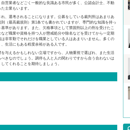
、自営業者などごく一般的な良識ある市民が多く、公認会計士、不動
った士業もいます。
され、選考されることになります。公募をしている裁判所はあまりあ
規則（最高裁規則）第1条でも書かれていますが、専門的な知識を持っ
う基準があります。また、欠格事項として禁固刑以上の刑を受けたこ
士など職業や資格を持つ人が懲戒処分や除名などを受けてから一定期
員は非常勤でそれだけを職業としている人はあまりいません。多くの
く、生活にもある程度余裕がある人です。
響を与えるかもしれない立場ですから、人物重視で選ばれ、また生活
るべきなのでしょう。調停も人と人の関わりですから合う合わないは
くしてくれることを期待しましょう。