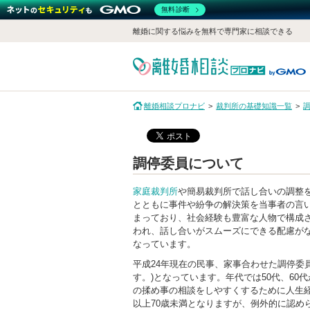
無料診断
離婚に関する悩みを無料で専門家に相談できる
離婚相談プロナビ
裁判所の基礎知識一覧
調停委員について
家庭裁判所
や簡易裁判所で話し合いの調整
とともに事件や紛争の解決策を当事者の言
まっており、社会経験も豊富な人物で構成
われ、話し合いがスムーズにできる配慮が
なっています。
平成24年現在の民事、家事合わせた調停委員の
す。)となっています。年代では50代、6
の揉め事の相談をしやすくするために人生経
以上70歳未満となりますが、例外的に認め