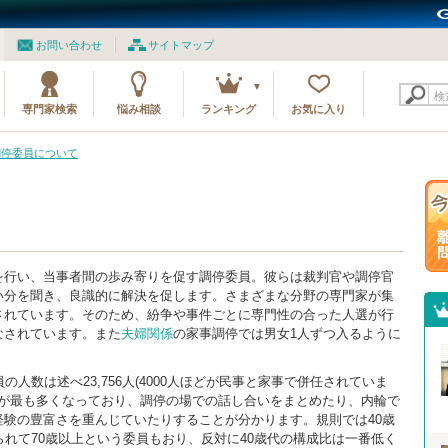
お問い合わせ
サイトマップ
検
専門家検索
悩み相談
ランキング
お気に入り
調停委員について
を行い、当事者間の歩み寄りを促す調停委員。彼らは裁判官や調停官
い分を聞き、良識的に解決を促します。さまざまな分野の専門家が集
されています。そのため、紛争や事件ごとに専門性の合った人選が行
なされています。また
夫婦関係
の家事調停では男女1人ずつ入るように
人数は述べ23,756人(4000人ほどが民事と家事で併任されていま
0代が最も多くなっており、調停の場での話し合いをまとめたり、内輪で
験の豊富さを重んじていたりすることが分かります。規則では40歳
られて70歳以上という委員もおり、反対に40歳代の構成比は一番低く