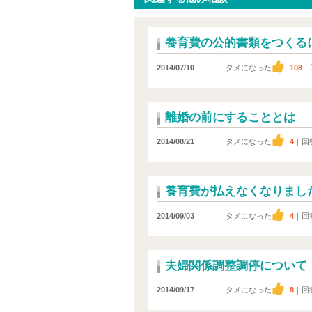
養育費の公的書類をつくる
2014/07/10
タメになった
108
｜
離婚の前にすることとは
2014/08/21
タメになった
4
｜回
養育費が払えなくなりまし
2014/09/03
タメになった
4
｜回
夫婦関係調整調停について
2014/09/17
タメになった
8
｜回