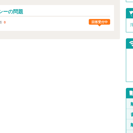
シーの問題
回答受付中
答
0