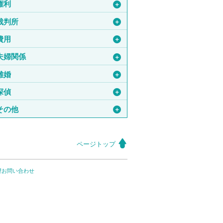
権利
＋
裁判所
＋
費用
＋
夫婦関係
＋
離婚
＋
探偵
＋
その他
＋
ページトップ
望お問い合わせ