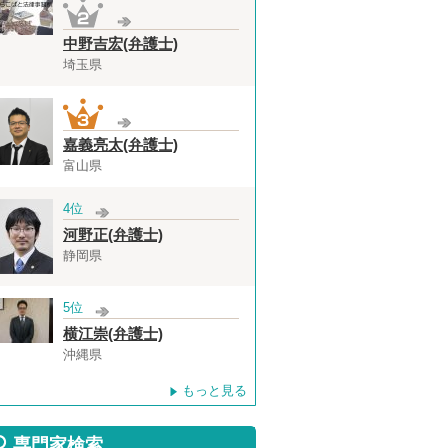
中野吉宏(弁護士)
埼玉県
嘉義亮太(弁護士)
富山県
4位
河野正(弁護士)
静岡県
5位
横江崇(弁護士)
沖縄県
もっと見る
専門家検索