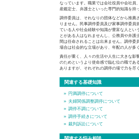
なっています。職業では会社役員や会社員
産鑑定士、弁護士といった専門的知識を持
調停委員は、それなりの団体などから推薦
りません。民事調停委員及び家事調停委員
ている人や社会経験や知識が豊富な人とい
とがある人はなれませんし、公務員や弁護
間は任命されることは出来ません。調停委
場合は社会的な立場があり、年配の人が多
責任が重く、人々の生活や人生に大きな影
のためというより使命感で臨む位の職であ
ありますが、それぞれの調停の場で力を尽
関連する基礎知識
円満調停について
夫婦関係調整調停について
調停不調について
調停手続きについて
裁判訴訟について
関連する悩み相談