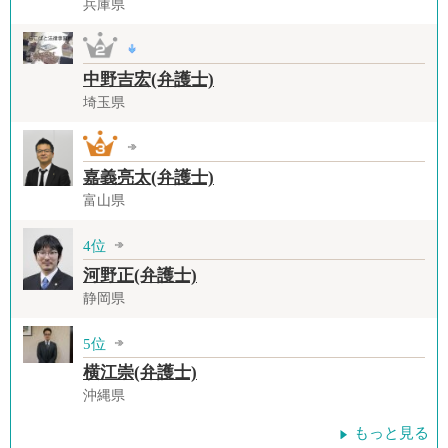
兵庫県
中野吉宏(弁護士)
埼玉県
嘉義亮太(弁護士)
富山県
4位
河野正(弁護士)
静岡県
5位
横江崇(弁護士)
沖縄県
もっと見る