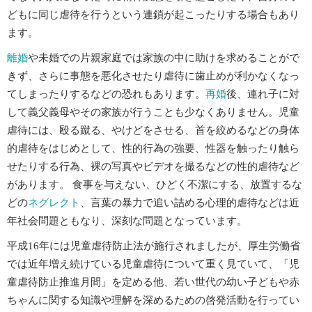
どもに同じ虐待を行うという連鎖が起こったりする場合もあり
ます。
離婚
や未婚での片親家庭では家族の中に助けを求めることがで
きず、さらに事態を悪化させたり虐待に歯止めが利かなくなっ
てしまったりするなどの恐れもあります。
再婚
後、連れ子に対
して義父義母やその家族が行うことも少なくありません。児童
虐待には、殴る蹴る、やけどをさせる、首を絞めるなどの身体
的虐待をはじめとして、性的行為の強要、性器を触ったり触ら
せたりする行為、裸の写真やビデオを撮るなどの性的虐待など
があります。 食事を与えない、ひどく不潔にする、放置するな
どの
ネグレクト
、言葉の暴力で追い詰める心理的虐待などは近
年社会問題ともなり、深刻な問題となっています。
平成16年には児童虐待防止法が施行されましたが、厚生労働省
では近年増え続けている児童虐待について重く見ていて、「児
童虐待防止推進月間」を定める他、若い世代の幼い子どもや赤
ちゃんに関する知識や理解を深めるための啓発活動を行ってい