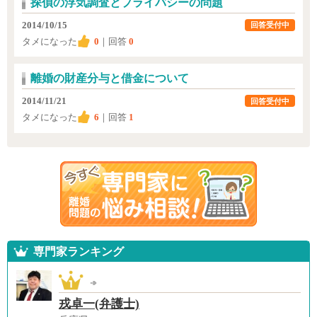
探偵の浮気調査とプライバシーの問題
2014/10/15
回答受付中
タメになった
0
｜回答
0
離婚の財産分与と借金について
2014/11/21
回答受付中
タメになった
6
｜回答
1
専門家ランキング
戎卓一(弁護士)