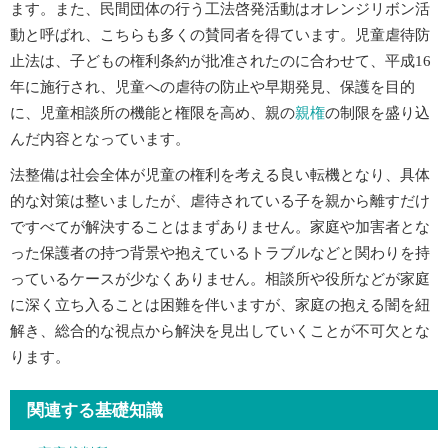
ます。また、民間団体の行う工法啓発活動はオレンジリボン活
動と呼ばれ、こちらも多くの賛同者を得ています。児童虐待防
止法は、子どもの権利条約が批准されたのに合わせて、平成16
年に施行され、児童への虐待の防止や早期発見、保護を目的
に、児童相談所の機能と権限を高め、親の
親権
の制限を盛り込
んだ内容となっています。
法整備は社会全体が児童の権利を考える良い転機となり、具体
的な対策は整いましたが、虐待されている子を親から離すだけ
ですべてが解決することはまずありません。家庭や加害者とな
った保護者の持つ背景や抱えているトラブルなどと関わりを持
っているケースが少なくありません。相談所や役所などが家庭
に深く立ち入ることは困難を伴いますが、家庭の抱える闇を紐
解き、総合的な視点から解決を見出していくことが不可欠とな
ります。
関連する基礎知識