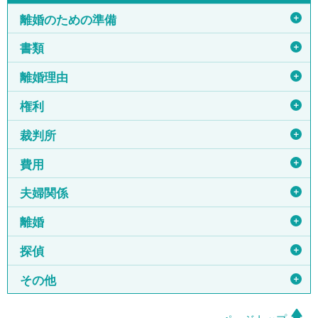
＋
離婚のための準備
＋
書類
＋
離婚理由
＋
権利
＋
裁判所
＋
費用
＋
夫婦関係
＋
離婚
＋
探偵
＋
その他