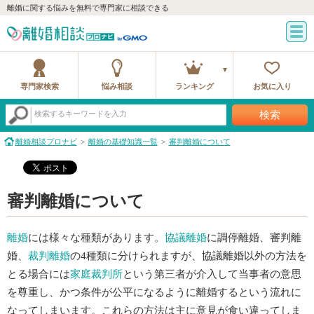
離婚に関する悩みを無料で専門家に相談できる
専門家検索
悩み相談
ランキング
お気に入り
検索
検索するキーワードを入力
離婚相談プロナビ
離婚の基礎知識一覧
審判離婚について
審判離婚について
離婚
には様々な種類があります。
協議離婚
に調停離婚、審判離
婚、
裁判離婚
の4種類に分けられますが、協議離婚以外の方法を
とる場合には
家庭裁判所
という第三者が介入して当事者の意思
を尊重し、かつ条件が公平になるように離婚するという流れに
なってしまいます。これらの方法は主に意見が食い違ってしま