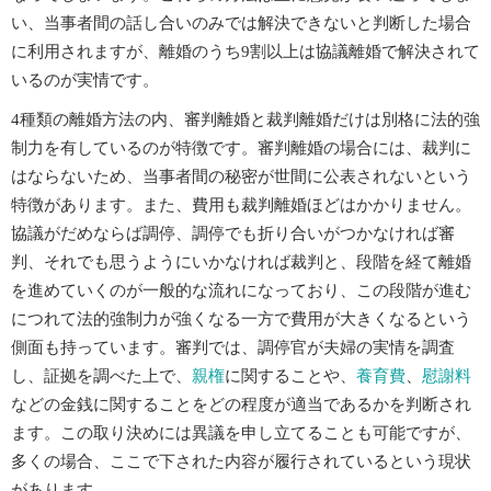
い、当事者間の話し合いのみでは解決できないと判断した場合
に利用されますが、離婚のうち9割以上は協議離婚で解決されて
いるのが実情です。
4種類の離婚方法の内、審判離婚と裁判離婚だけは別格に法的強
制力を有しているのが特徴です。審判離婚の場合には、裁判に
はならないため、当事者間の秘密が世間に公表されないという
特徴があります。また、費用も裁判離婚ほどはかかりません。
協議がだめならば調停、調停でも折り合いがつかなければ審
判、それでも思うようにいかなければ裁判と、段階を経て離婚
を進めていくのが一般的な流れになっており、この段階が進む
につれて法的強制力が強くなる一方で費用が大きくなるという
側面も持っています。審判では、調停官が夫婦の実情を調査
し、証拠を調べた上で、
親権
に関することや、
養育費
、
慰謝料
などの金銭に関することをどの程度が適当であるかを判断され
ます。この取り決めには異議を申し立てることも可能ですが、
多くの場合、ここで下された内容が履行されているという現状
があります。