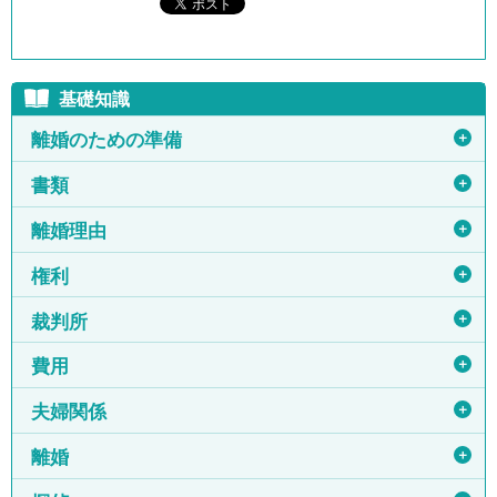
基礎知識
＋
離婚のための準備
＋
書類
＋
離婚理由
＋
権利
＋
裁判所
＋
費用
＋
夫婦関係
＋
離婚