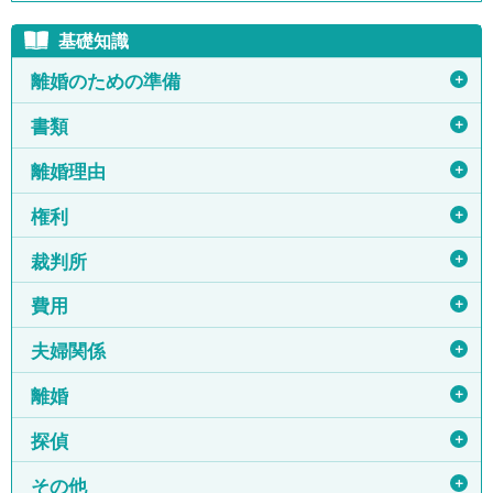
基礎知識
＋
離婚のための準備
＋
書類
＋
離婚理由
＋
権利
＋
裁判所
＋
費用
＋
夫婦関係
＋
離婚
＋
探偵
＋
その他