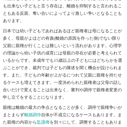
も出来ない子どもと言う存在は、離婚を抑制すると言われるこ
ともある反面、奪い合いによってより激しい争いとなることも
あります。
日本では幼い子どもであればあるほど親権者は母になることが
多く、母親がよほどの有責(離婚の原因を作った側)でない限り
父親に親権が行くことは難しいという流れがあります。心理学
の理論から幼い子供の成育には母親の存在が必要と考えられて
いるからです。未成年でも15歳以上の子どもにはどちらかを選
ぶことができ、裁判では子どもの陳述を聞く機会が設けられま
す。また、子どもの年齢が上がるにつれて父親に親権を持たせ
るケースも増えてきます。一度決められた親権者は父母の話し
合いだけで変えることは出来なく、審判や調停で親権者変更の
申し立てをすることになります。
親権は離婚の最大の争点となることが多く、調停で親権争いが
まとまらず
離婚調停
自体が不成立になるケースもあります。ま
た親権の内容から
監護権
を別々にして、調整することもありま