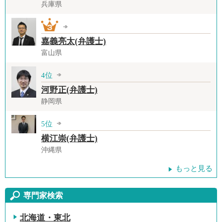
兵庫県
嘉義亮太(弁護士)
富山県
4位
河野正(弁護士)
静岡県
5位
横江崇(弁護士)
沖縄県
もっと見る
専門家検索
北海道・東北