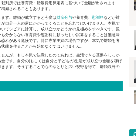
。裁判所では養育費・婚姻費用算定表に基づいて金額が出されます
て増減されることもあります。
きます。離婚が成立すると今度は
財産分与
や養育費、
慰謝料
などが対
てが自分一人の肩にかかってくることを忘れてはいけません。本気で
ついてシビアに計算し、成り立つかどうかの見極めをすべきです。認
かも分からない養育費や慰謝料に頼った甘い試算をすることは無意味
る恐れがあり危険です。特に専業主婦の場合ですが、本気で離婚を考
る状態を作ることから始めなくてはいけません。
ませんが、もし本気で決意したのであれば、生活できる基盤をしっか
金です。自分の(もしくは自分と子どもの)生活が成り立つ金額を稼げ
付きます。そうすることで心のゆとりと広い視野を得て、離婚以外の