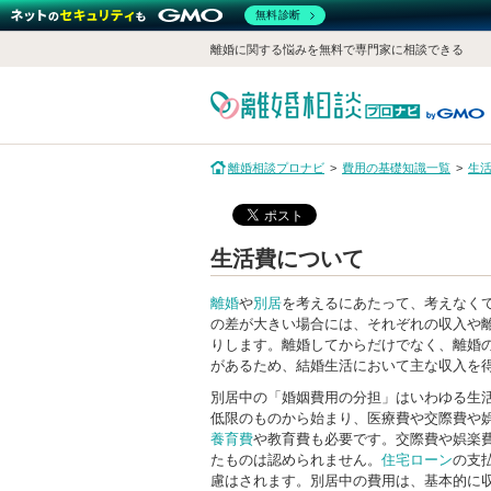
無料診断
離婚に関する悩みを無料で専門家に相談できる
離婚相談プロナビ
費用の基礎知識一覧
生
生活費について
離婚
や
別居
を考えるにあたって、考えなく
の差が大きい場合には、それぞれの収入や
りします。離婚してからだけでなく、離婚
があるため、結婚生活において主な収入を
別居中の「婚姻費用の分担」はいわゆる生
低限のものから始まり、医療費や交際費や
養育費
や教育費も必要です。交際費や娯楽
たものは認められません。
住宅ローン
の支
慮はされます。別居中の費用は、基本的に