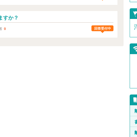
ますか？
回答受付中
答
0