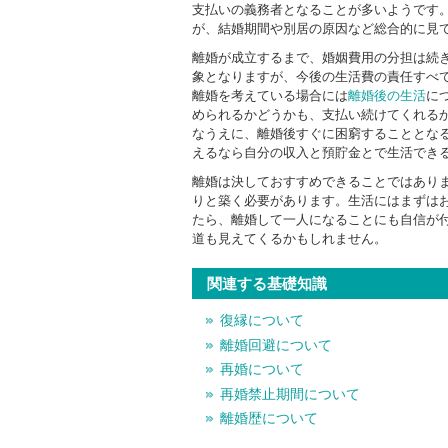
支払いの義務者となることが多いようです
が、結婚期間や別居の原因など総合的に見
離婚が成立するまで、婚姻費用の分担は続
象となりますが、今後の生活費の責任すべ
離婚を考えている場合には
離婚後の生活
に
められるかどうかも、支払い続けてくれる
なうえに、離婚後すぐに困窮することとな
えるなら自分の収入と預貯金とで生活でき
離婚は決しておすすめできることではあり
りと築く必要があります。生活にはまずはお
たら、離婚して一人になることにも自信が
道も見えてくるかもしれません。
関連する基礎知識
復縁について
離婚回避について
再婚について
再婚禁止期間について
離婚歴について