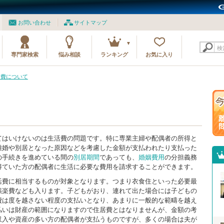
お問い合わせ
サイトマップ
検
専門家検索
悩み相談
ランキング
お気に入り
活費について
てはいけないのは生活費の問題です。特に専業主婦や配偶者の所得と
離婚や別居となった原因などを考慮した金額が支払われたり支払った
の手続きを進めている間の
別居期間
であっても、
婚姻費用
の分担義務
得ていた方の配偶者に生活に必要な費用を請求することができます。
活費に相当するものが対象となります。つまり衣食住といった必要最
娯楽費なども入ります。子どもがおり、連れて出た場合には子どもの
費は度を越さない程度の支払いとなり、あまりに一般的な範疇を越え
払いは財産の範囲になりますので住居費とはなりませんが、金額の考
収入や資産の多い方の配偶者が支払うものですが、多くの場合は夫が