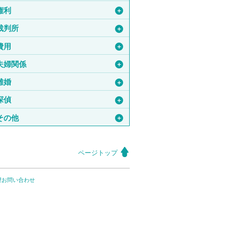
権利
＋
裁判所
＋
費用
＋
夫婦関係
＋
離婚
＋
探偵
＋
その他
＋
ページトップ
望お問い合わせ