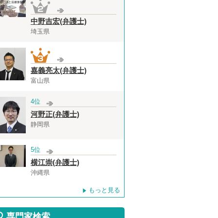
中野吉宏(弁護士)
埼玉県
嘉義亮太(弁護士)
富山県
4位
河野正(弁護士)
静岡県
5位
横江崇(弁護士)
沖縄県
もっと見る
専門家検索