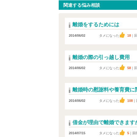
関連する悩み相談
離婚をするためには
2014/06/02
タメになった
18
｜
離婚の際の引っ越し費用
2014/06/02
タメになった
58
｜
離婚時の慰謝料や養育費に
2014/06/02
タメになった
108
｜
借金が理由で離婚できます
2014/07/15
タメになった
5
｜回