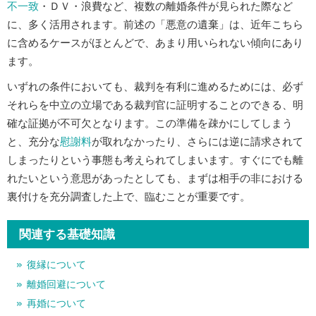
不一致
・ＤＶ・浪費など、複数の離婚条件が見られた際など
に、多く活用されます。前述の「悪意の遺棄」は、近年こちら
に含めるケースがほとんどで、あまり用いられない傾向にあり
ます。
いずれの条件においても、裁判を有利に進めるためには、必ず
それらを中立の立場である裁判官に証明することのできる、明
確な証拠が不可欠となります。この準備を疎かにしてしまう
と、充分な
慰謝料
が取れなかったり、さらには逆に請求されて
しまったりという事態も考えられてしまいます。すぐにでも離
れたいという意思があったとしても、まずは相手の非における
裏付けを充分調査した上で、臨むことが重要です。
関連する基礎知識
復縁について
離婚回避について
再婚について