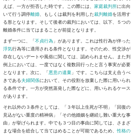
えば、一方が拒否した時です。この際には、
家庭裁判所
に出向
いて行う調停
離婚
、もしくは裁判を利用した
裁判離婚
を活用す
る形となります。そして後者の裁判においては、以下、５つの
離婚条件に当てはまることが前提となります。
まず一つに、「
不貞行為
」があります。これは性行為が伴った
浮気
行為等に適用される条件となります。そのため、性交渉が
存在しないデートや風俗に関しては、認められません。また判
例上においては、一度ではなく複数回行ったと言う事実が必要
となります。次に、「
悪意の遺棄
」です。こちらは支え合うべ
きである
夫婦関係
において、その役割を放棄した際に用いられ
る条件です。一方が突然蒸発した際などに、用いられるケース
があります。
それ以外の３条件としては、「３年以上生死が不明」「回復の
見込がない重度の精神病」「その他婚姻を継続し難い重大な事
由」が挙げられます。中でも３つ目の事由に関しては、さまざ
まな場合を総合して当てはめることが可能であるため、
性格の