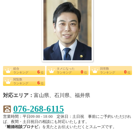
総合
タメになった
回答数
6
0
0
ランキング
位
ランキング
位
ランキング
位
閲覧数
6
ランキング
位
対応エリア：
富山県、石川県、福井県
076-268-6115
営業時間：平日09:00 - 18:00 定休日：土日祝 事前にご予約いただけれ
ば、夜間・土日祝日の相談にも対応いたします。
『
離婚相談プロナビ
』を見たとお伝えいただくとスムーズです。