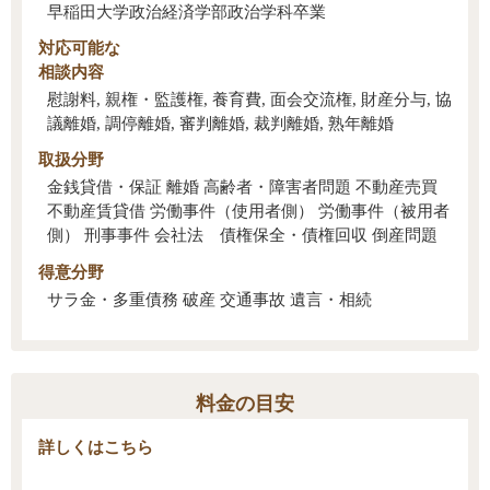
早稲田大学政治経済学部政治学科卒業
対応可能な
相談内容
慰謝料, 親権・監護権, 養育費, 面会交流権, 財産分与, 協
議離婚, 調停離婚, 審判離婚, 裁判離婚, 熟年離婚
取扱分野
金銭貸借・保証 離婚 高齢者・障害者問題 不動産売買
不動産賃貸借 労働事件（使用者側） 労働事件（被用者
側） 刑事事件 会社法 債権保全・債権回収 倒産問題
得意分野
サラ金・多重債務 破産 交通事故 遺言・相続
料金の目安
詳しくはこちら