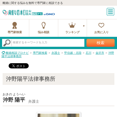
離婚に関する悩みを無料で専門家に相談できる
専門家検索
悩み相談
ランキング
お気に入り
検索
検索するキーワードを入力
離婚相談プロナビ
専門家検索
弁護士
甲信越・北陸
石川
金沢市
沖野
陽平法律事務所
沖野陽平法律事務所
おきの ようへい
沖野 陽平
弁護士