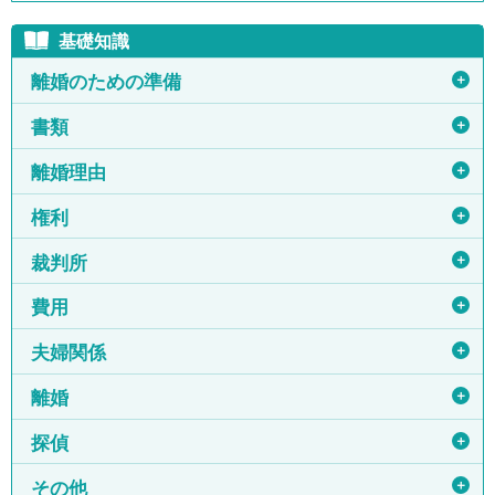
基礎知識
＋
離婚のための準備
＋
書類
＋
離婚理由
＋
権利
＋
裁判所
＋
費用
＋
夫婦関係
＋
離婚
＋
探偵
＋
その他