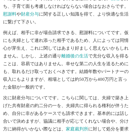
ち、子育て面も考慮しなければならない場合はなおさらです。
慰謝料
や
財産分与
に関する正しい知識を得て、より快適な生活
に繋げて下さい。
例えば、相手に非が場合請求できる、慰謝料についてです。仮
にも夫婦として連れ添った相手であるため、人によっては同情
心が芽生え、これに関してはあまり好ましく思えないかもしれ
ません。しかし、上述の通り
離婚後の生活
で充分な収入を得る
ことは、容易ではありません。幸せな第二の人生を送るために
も、取れるだけ取っておくべきです。結婚年数やパートナーの
収入にもよりますが、相場としては約50万から400万円と言っ
た金額が一般的です。
次に財産分与についてです。こちらに関しては、夫婦で築き上
げた共有財産の約二分の一を、夫婦共に得られる権利が伴うた
め、自分に非があるケースでも請求できます。基本的には話し
合いで決めますが、協議に相手が応じてくれない場合や、分け
方に納得がいかない際などは、
家庭裁判所
に対して処分を要求