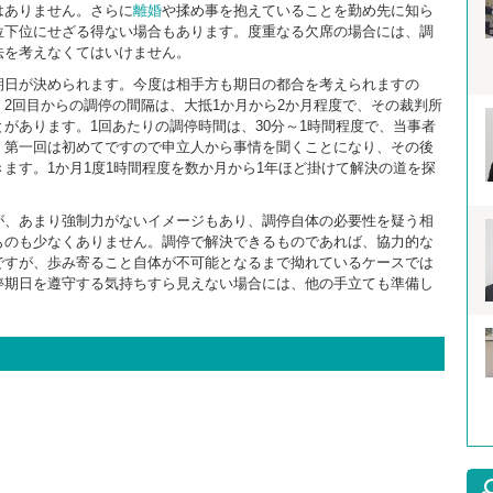
はありません。さらに
離婚
や揉め事を抱えていることを勤め先に知ら
位下位にせざる得ない場合もあります。度重なる欠席の場合には、調
法を考えなくてはいけません。
期日が決められます。今度は相手方も期日の都合を考えられますの
2回目からの調停の間隔は、大抵1か月から2か月程度で、その裁判所
があります。1回あたりの調停時間は、30分～1時間程度で、当事者
。第一回は初めてですので申立人から事情を聞くことになり、その後
ます。1か月1度1時間程度を数か月から1年ほど掛けて解決の道を探
が、あまり強制力がないイメージもあり、調停自体の必要性を疑う相
ものも少なくありません。調停で解決できるものであれば、協力的な
ですが、歩み寄ること自体が不可能となるまで拗れているケースでは
停期日を遵守する気持ちすら見えない場合には、他の手立ても準備し