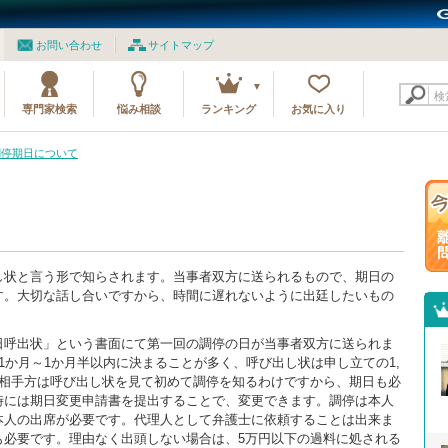
お問い合わせ
サイトマップ
検
専門家検索
悩み相談
ランキング
お気に入り
調停期日について
し状と言う形で知らされます。当事者双方に送られるもので、期日の
す。大切な話し合いですから、時間に遅れないように出廷したいもの
日呼出状」という書面にて第一回の調停の日が当事者双方に送られま
1か月～1か月半以内に決まることが多く、呼び出し状は申し立ての1,
、相手方は呼び出し状を見て初めて調停を知るわけですから、期日も必
時には期日変更申請書を提出することで、変更できます。調停は本人
本人の出席が必要です。代理人として弁護士に依頼することは出来ま
も必要です。理由なく出頭しない場合は、5万円以下の過料に処される