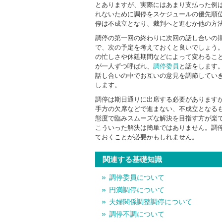
とありますが、実際にはあまり支払った例
れないために調停をスケジュールの優先順
停は不成立となり、裁判へと進むか他の方
調停の第一回の終わりに次回の話し合いの
で、次の予定を考えておくと良いでしょう。
の忙しさや休廷期間などによって変わること
が一人ずつ呼ばれ、
調停委員
と話をします
話し合いの中でお互いの意見を調節していき
します。
調停は期日通りに出席する必要があります
手方の欠席などで進まない、不成立となる
態度で臨みスムーズな解決を目指す方が楽
こういった解決は簡単ではありません。調
ておくことが必要かもしれません。
関連する基礎知識
調停委員について
円満調停について
夫婦関係調整調停について
調停不調について