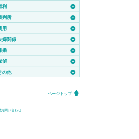
権利
＋
裁判所
＋
費用
＋
夫婦関係
＋
離婚
＋
探偵
＋
その他
＋
ページトップ
望お問い合わせ