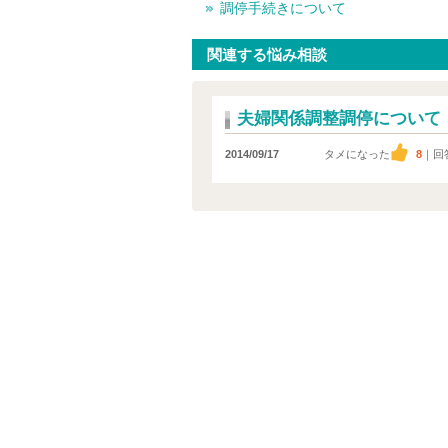
調停手続きについて
関連する悩み相談
夫婦関係調整調停について
2014/09/17
タメになった
8
｜回