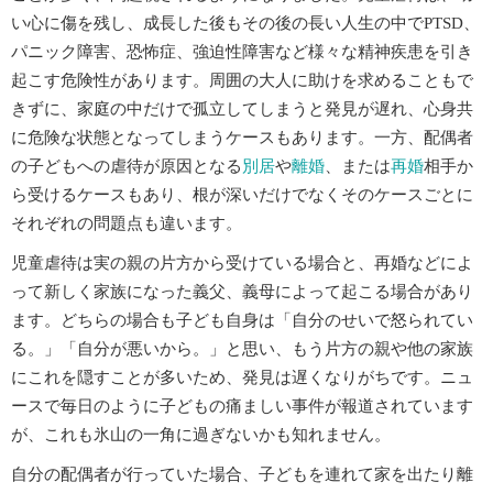
い心に傷を残し、成長した後もその後の長い人生の中でPTSD、
パニック障害、恐怖症、強迫性障害など様々な精神疾患を引き
起こす危険性があります。周囲の大人に助けを求めることもで
きずに、家庭の中だけで孤立してしまうと発見が遅れ、心身共
に危険な状態となってしまうケースもあります。一方、配偶者
の子どもへの虐待が原因となる
別居
や
離婚
、または
再婚
相手か
ら受けるケースもあり、根が深いだけでなくそのケースごとに
それぞれの問題点も違います。
児童虐待は実の親の片方から受けている場合と、再婚などによ
って新しく家族になった義父、義母によって起こる場合があり
ます。どちらの場合も子ども自身は「自分のせいで怒られてい
る。」「自分が悪いから。」と思い、もう片方の親や他の家族
にこれを隠すことが多いため、発見は遅くなりがちです。ニュ
ースで毎日のように子どもの痛ましい事件が報道されています
が、これも氷山の一角に過ぎないかも知れません。
自分の配偶者が行っていた場合、子どもを連れて家を出たり離