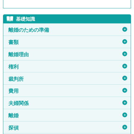
基礎知識
＋
離婚のための準備
＋
書類
＋
離婚理由
＋
権利
＋
裁判所
＋
費用
＋
夫婦関係
＋
離婚
＋
探偵