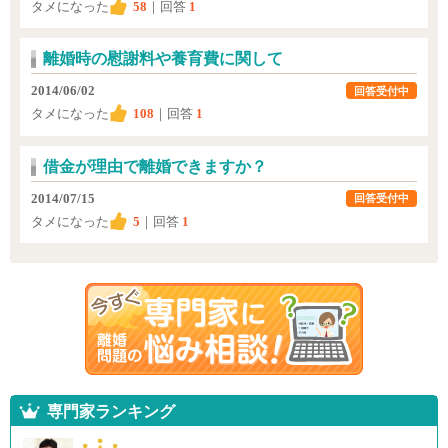
タメになった
58
｜回答
1
離婚時の慰謝料や養育費に関して
2014/06/02
回答受付中
タメになった
108
｜回答
1
借金が理由で離婚できますか？
2014/07/15
回答受付中
タメになった
5
｜回答
1
専門家ランキング