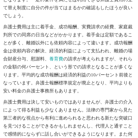
て替え制度に自分の件が当てはまるかの確認もしたほうが良い
でしょう。
弁護士費用は主に着手金、成功報酬、実費請求の経費、家庭裁
判所での同席の日当などがかかります。着手金は定額であるこ
とが多く、離婚以外にも依頼内容によって違います。成功報酬
金は依頼内容の解決、経済的利益によって支払われ、離婚の場
合財産分与、慰謝料、
養育費
の請求が考えられますが、それら
の金額の何パーセント、という形での請求となることが多くな
ります。平均的な成功報酬は経済的利益の10パーセント前後と
なっています。弁護士報酬標準規定が廃止となり、平均よりも
安い料金の弁護士事務所もあります。
弁護士費用は決して安いものではありませんが、弁護士の介入
によって得る利益も少なくありません。法律の専門家から見た
第三者的な視点から有利に進められると思われる新たな突破口
を見つけることができるかもしれませんし、代理人と通すこと
で感情的にならずに話し合いができるようになります。また何