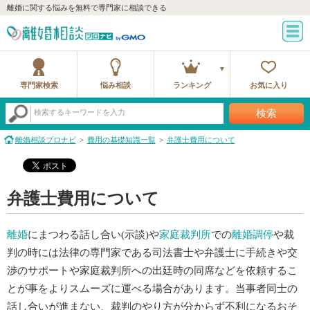
離婚に関する悩みを無料で専門家に相談できる
専門家検索
悩み相談
ランキング
お気に入り
検索
検索するキーワードを入力
離婚相談プロナビ
費用の基礎知識一覧
弁護士費用について
弁護士費用について
離婚
にまつわる話し合い(示談)や
家庭裁判所
での
離婚調停
や裁
判の時には法律の専門家である司法書士や弁護士に手続きや交
渉のサポートや家庭裁判所への出廷時の同席などを依頼するこ
とが事をよりスムーズに運べる場合があります。当事者同士の
話し合いが進まない、裁判のやり方が分からず不利になるおそ