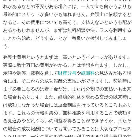
れがあるなどの不安がある場合には、一人で立ち向かうよりも
最終的にメリットが多いかも知れません。弁護士に依頼すると
なると、その費用についても高そう、支払えないという心配が
あるかもしれませんが、まずは無料相談や法テラスを利用する
ことから始め、どうすることが一番良いか検討してみましょ
う。
弁護士費用というとまずは、高いというイメージがあります。
実際に数十万円の費用がかかることは予想されます。しかし、
示談や調停、裁判を通して
財産分与
や
慰謝料
の見込みがある場
合には、そこからの成功報酬の支払いができますし、契約時に
まず必要になるのは着手金だけ、または分割での支払いも出来
る場合もあります。また、経済的利益を求める交渉の以来時に
は成功しなかった場合には返金制度を行っているところもあり
ます。これらの情報を集め、無料相談を利用することで成功す
る見込みやどれくらいの利益を得ることができそうか、またそ
の場合の成功報酬についても聞いてみることは大切なプロセス
となります。一定の要件を満たせば利用できる弁護士費用の立