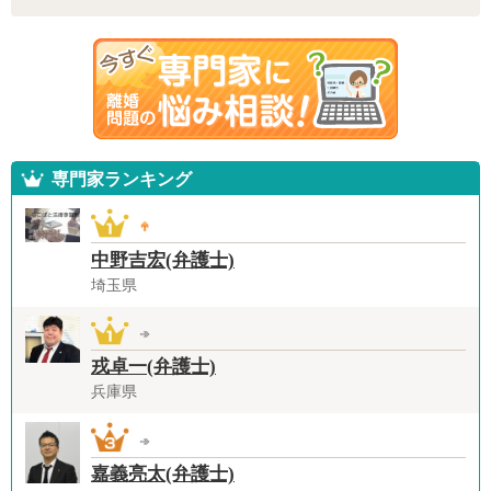
専門家ランキング
中野吉宏(弁護士)
埼玉県
戎卓一(弁護士)
兵庫県
嘉義亮太(弁護士)