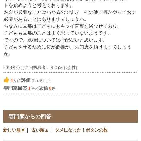
トを始めようと考えております。
お金が必要なことはわかるのですが、その他に何かやっておく
必要があることはありますでしょうか。
ちなみに旦那は子どもにもキツイ言葉を浴びせており、
子どもも旦那のことはよく思っていないようです。
ですので、親権については心配ないと思います。
子どもを守るために何が必要か、お知恵を頂けますでしょう
か。
2014年08月21日投稿者：ＲＣ(50代女性)
4
評価
人に
されました
専門家回答
1
返信
0
件／
件
専門家からの回答
新しい順▼
｜
古い順▲
｜
タメになった！ボタンの数