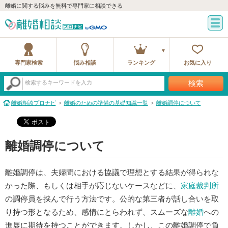
離婚に関する悩みを無料で専門家に相談できる
専門家検索
悩み相談
ランキング
お気に入り
検索
検索するキーワードを入力
離婚相談プロナビ
離婚のための準備の基礎知識一覧
離婚調停について
離婚調停について
離婚調停は、夫婦間における協議で理想とする結果が得られな
かった際、もしくは相手が応じないケースなどに、
家庭裁判所
の調停員を挟んで行う方法です。公的な第三者が話し合いを取
り持つ形となるため、感情にとらわれず、スムーズな
離婚
への
進展に期待を持つことができます。しかし、この離婚調停で負