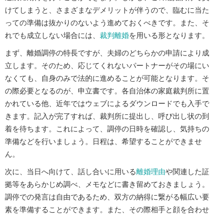
けてしまうと、さまざまなデメリットが伴うので、臨むに当た
っての準備は抜かりのないよう進めておくべきです。また、そ
れでも成立しない場合には、
裁判離婚
を用いる形となります。
まず、離婚調停の特長ですが、夫婦のどちらかの申請により成
立します。そのため、応じてくれないパートナーがその場にい
なくても、自身のみで法的に進めることが可能となります。そ
の際必要となるのが、申立書です。各自治体の家庭裁判所に置
かれている他、近年ではウェブによるダウンロードでも入手で
きます。記入が完了すれば、裁判所に提出し、呼び出し状の到
着を待ちます。これによって、調停の日時を確認し、気持ちの
準備などを行いましょう。日程は、希望することができませ
ん。
次に、当日へ向けて、話し合いに用いる
離婚理由
や関連した証
拠等をあらかじめ調べ、メモなどに書き留めておきましょう。
調停での発言は自由であるため、双方の納得に繋がる幅広い要
素を準備することができます。また、その際相手と顔を合わせ