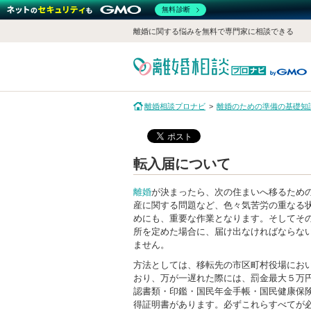
無料診断
離婚に関する悩みを無料で専門家に相談できる
離婚相談プロナビ
離婚のための準備の基礎知
転入届について
離婚
が決まったら、次の住まいへ移るため
産に関する問題など、色々気苦労の重なる
めにも、重要な作業となります。そしてそ
所を定めた場合に、届け出なければならな
ません。
方法としては、移転先の市区町村役場におい
おり、万が一遅れた際には、罰金最大５万
認書類・印鑑・国民年金手帳・国民健康保
得証明書があります。必ずこれらすべてが