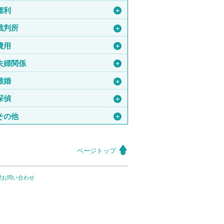
権利
＋
裁判所
＋
費用
＋
夫婦関係
＋
離婚
＋
探偵
＋
その他
＋
ページトップ
望お問い合わせ