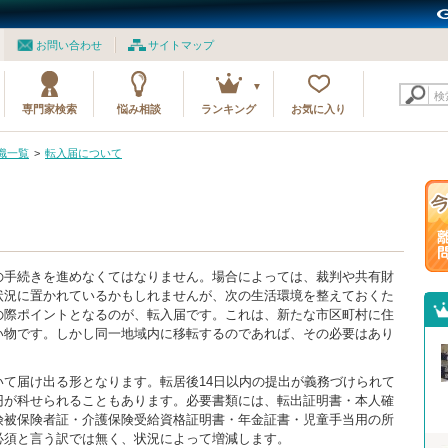
お問い合わせ
サイトマップ
検
専門家検索
悩み相談
ランキング
お気に入り
識一覧
転入届について
の手続きを進めなくてはなりません。場合によっては、裁判や共有財
状況に置かれているかもしれませんが、次の生活環境を整えておくた
の際ポイントとなるのが、転入届です。これは、新たな市区町村に住
い物です。しかし同一地域内に移転するのであれば、その必要はあり
て届け出る形となります。転居後14日以内の提出が義務づけられて
円が科せられることもあります。必要書類には、転出証明書・本人確
険被保険者証・介護保険受給資格証明書・年金証書・児童手当用の所
必須と言う訳では無く、状況によって増減します。