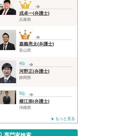
戎卓一(弁護士)
兵庫県
嘉義亮太(弁護士)
富山県
4位
河野正(弁護士)
静岡県
5位
横江崇(弁護士)
沖縄県
もっと見る
専門家検索