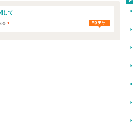
関して
回答受付中
回答
1