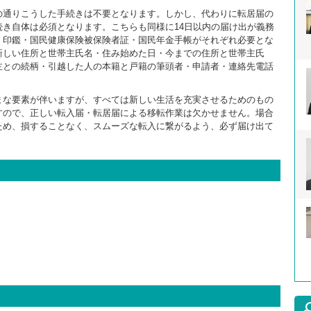
の通りこうした手続きは不要となります。しかし、代わりに転居届の
き自体は必須となります。こちらも同様に14日以内の届け出が義務
・印鑑・国民健康保険被保険者証・国民年金手帳がそれぞれ必要とな
新しい住所と世帯主氏名・住み始めた日・今までの住所と世帯主氏
主との続柄・引越した人の本籍と戸籍の筆頭者・申請者・連絡先電話
まな要素が伴いますが、すべては新しい生活を充実させるためのもの
すので、正しい転入届・転居届による移転作業は欠かせません。場合
ため、損することなく、スムーズな転入に繋がるよう、必ず届け出て