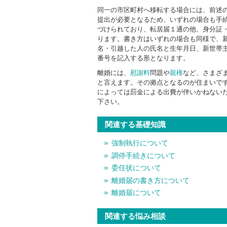
同一の市区町村へ移転する場合には、前述
提出が必要となるため、いずれの場合も手続
づけられており、転居届１通の他、身分証
ります。書き方はいずれの場合も同様で、
名・引越した人の氏名と生年月日、新世帯
番号を記入する形となります。
離婚には、
慰謝料
問題や
親権
など、さまざ
と言えます。その拠点となるのが住まいで
によっては罰金による出費が伴いかねない
下さい。
関連する基礎知識
強制執行について
調停手続きについて
委任状について
離婚届の書き方について
離婚届について
関連する悩み相談