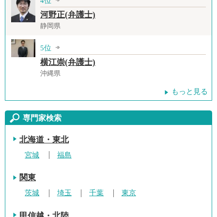
4位
河野正(弁護士)
静岡県
5位
横江崇(弁護士)
沖縄県
もっと見る
専門家検索
北海道・東北
宮城
福島
関東
茨城
埼玉
千葉
東京
甲信越・北陸