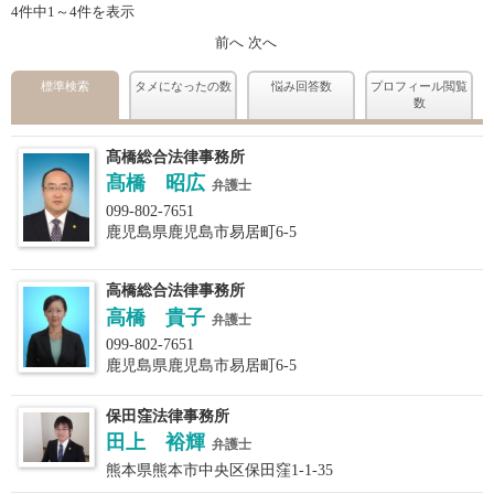
4件中1～4件を表示
前へ
次へ
標準検索
タメになったの数
悩み回答数
プロフィール閲覧
数
髙橋総合法律事務所
髙橋 昭広
弁護士
099-802-7651
鹿児島県鹿児島市易居町6-5
高橋総合法律事務所
高橋 貴子
弁護士
099-802-7651
鹿児島県鹿児島市易居町6-5
保田窪法律事務所
田上 裕輝
弁護士
熊本県熊本市中央区保田窪1-1-35