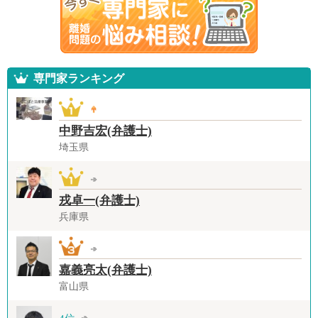
専門家ランキング
中野吉宏(弁護士)
埼玉県
戎卓一(弁護士)
兵庫県
嘉義亮太(弁護士)
富山県