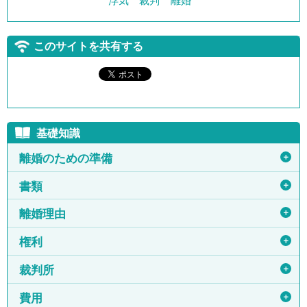
浮気
裁判
離婚
このサイトを共有する
基礎知識
＋
離婚のための準備
＋
書類
＋
離婚理由
＋
権利
＋
裁判所
＋
費用