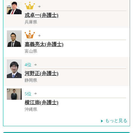
戎卓一(弁護士)
兵庫県
嘉義亮太(弁護士)
富山県
4位
河野正(弁護士)
静岡県
5位
横江崇(弁護士)
沖縄県
もっと見る