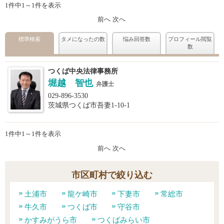
1件中1～1件を表示
前へ
次へ
標準検索
タメになったの数
悩み回答数
プロフィール閲覧
数
つくば中央法律事務所
堀越 智也
弁護士
029-896-3530
茨城県つくば市吾妻1-10-1
1件中1～1件を表示
前へ
次へ
市区町村で絞り込む
土浦市
龍ケ崎市
下妻市
常総市
牛久市
つくば市
守谷市
かすみがうら市
つくばみらい市