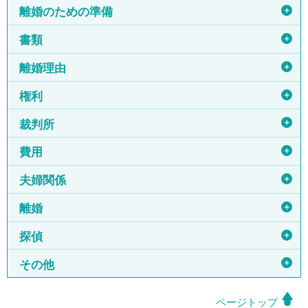
＋
離婚のための準備
＋
書類
＋
離婚理由
＋
権利
＋
裁判所
＋
費用
＋
夫婦関係
＋
離婚
＋
探偵
＋
その他
ページトップ