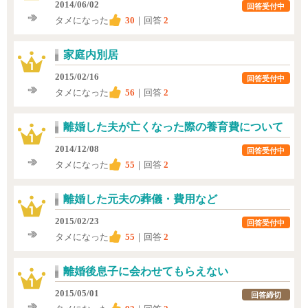
2014/06/02
回答受付中
タメになった
30
｜回答
2
家庭内別居
2015/02/16
回答受付中
タメになった
56
｜回答
2
離婚した夫が亡くなった際の養育費について
2014/12/08
回答受付中
タメになった
55
｜回答
2
離婚した元夫の葬儀・費用など
2015/02/23
回答受付中
タメになった
55
｜回答
2
離婚後息子に会わせてもらえない
2015/05/01
回答締切