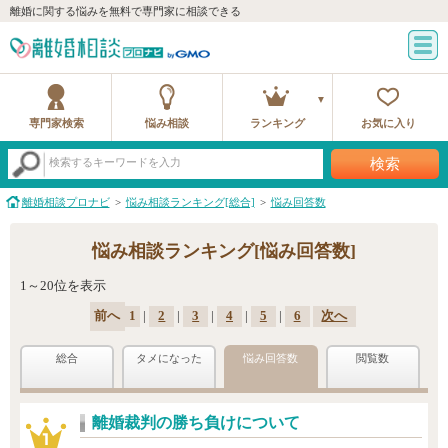
離婚に関する悩みを無料で専門家に相談できる
専門家検索
悩み相談
ランキング
お気に入り
検索
検索するキーワードを入力
離婚相談プロナビ
悩み相談ランキング[総合]
悩み回答数
悩み相談ランキング[悩み回答数]
1～20位を表示
前へ
1
|
2
|
3
|
4
|
5
|
6
次へ
総合
タメになった
悩み回答数
閲覧数
離婚裁判の勝ち負けについて