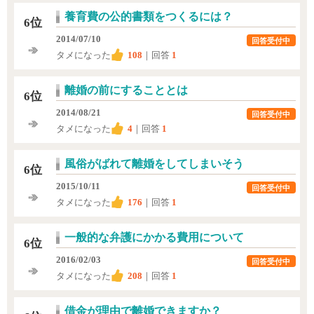
養育費の公的書類をつくるには？
6位
2014/07/10
回答受付中
タメになった
108
｜回答
1
離婚の前にすることとは
6位
2014/08/21
回答受付中
タメになった
4
｜回答
1
風俗がばれて離婚をしてしまいそう
6位
2015/10/11
回答受付中
タメになった
176
｜回答
1
一般的な弁護にかかる費用について
6位
2016/02/03
回答受付中
タメになった
208
｜回答
1
借金が理由で離婚できますか？