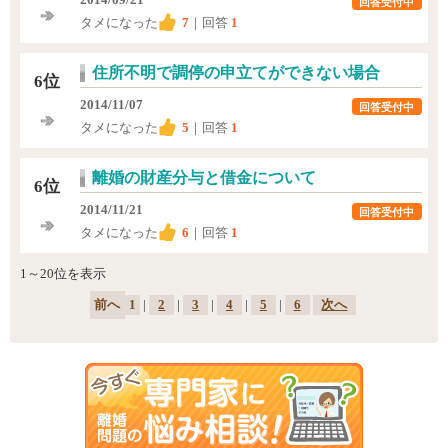
2014/09/21
回答受付中
タメになった
7
｜回答
1
住所不明で調停の申立てができない場合
6位
2014/11/07
回答受付中
タメになった
5
｜回答
1
離婚の財産分与と借金について
6位
2014/11/21
回答受付中
タメになった
6
｜回答
1
1～20位を表示
前へ
1
|
2
|
3
|
4
|
5
|
6
次へ