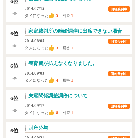
6位
2014/07/15
回答受付中
タメになった
5
｜回答
1
家庭裁判所の離婚調停に出席できない場合
6位
2014/08/05
回答受付中
タメになった
3
｜回答
1
養育費が払えなくなりました。
6位
2014/09/03
回答受付中
タメになった
4
｜回答
1
夫婦関係調整調停について
6位
2014/09/17
回答受付中
タメになった
8
｜回答
1
財産分与
6位