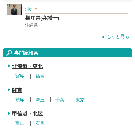
5位
横江崇(弁護士)
沖縄県
もっと見る
専門家検索
北海道・東北
宮城
福島
関東
茨城
埼玉
千葉
東京
甲信越・北陸
富山
石川