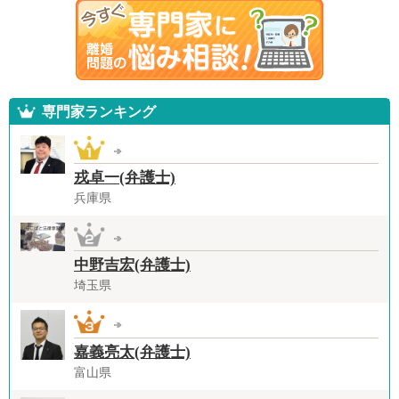
専門家ランキング
戎卓一(弁護士)
兵庫県
中野吉宏(弁護士)
埼玉県
嘉義亮太(弁護士)
富山県