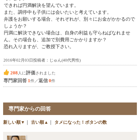
できれば円満解決を望んでいます。
また、調停中も子供には会いたいと考えています。
弁護をお願いする場合、それぞれが、別々にお金がかかるので
しょうか？
円満に解決できない場合は、自身の利益も守らねばなれませ
ん。その場合も、追加で別費用ごかかりますか？
恐れ入りますが、ご教授下さい。
2016年02月03日投稿者：じゅん(40代男性)
208
評価
人に
されました
専門家回答
1
返信
0
件／
件
専門家からの回答
新しい順▼
｜
古い順▲
｜
タメになった！ボタンの数