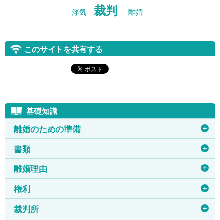
裁判
浮気
離婚
このサイトを共有する
基礎知識
＋
離婚のための準備
＋
書類
＋
離婚理由
＋
権利
＋
裁判所