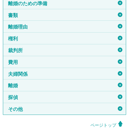
＋
離婚のための準備
＋
書類
＋
離婚理由
＋
権利
＋
裁判所
＋
費用
＋
夫婦関係
＋
離婚
＋
探偵
＋
その他
ページトップ