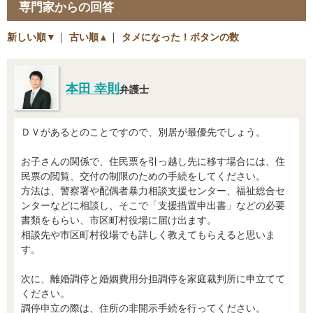
専門家からの回答
新しい順▼
｜
古い順▲
｜
タメになった！ボタンの数
本田 幸則
弁護士
ＤＶがあるとのことですので、別居が最優先でしょう。
お子さんの関係で、住民票を引っ越し先に移す場合には、住
民票の閲覧、交付の制限のための手続をしてください。
方法は、警察署や配偶者暴力相談支援センター、福祉総合セ
ンターなどに相談し、そこで「支援措置申出書」などの必要
書類をもらい、市区町村役場に届け出ます。
相談先や市区町村役場でも詳しく教えてもらえると思いま
す。
次に、離婚調停と婚姻費用分担調停を家庭裁判所に申立てて
ください。
調停申立の際は、住所の非開示手続を行ってください。