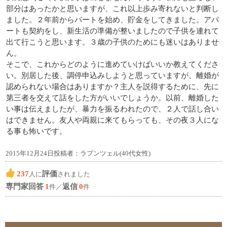
部分はあったかと思いますが、これ以上歩み寄れないと判断し
ました。２年前からパートを始め、貯金をしてきました。アパ
ートも契約をし、新生活の準備が整いましたので子供を連れて
出て行こうと思います。３歳の子供のためにも迷いはありませ
ん。
そこで、これからどのように進めていけばいいか教えてくださ
い。別居した後、調停申込みしようと思っていますが、離婚が
認められない場合はありますか？主人を説得するために、先に
第三者を交えて話をした方がいいでしょうか。以前、離婚した
い事は伝えましたが、暴力を振るわれたので、２人で話し合い
はできません。友人や両親に来てもらっても、その夜３人にな
る事も怖いです。
2015年12月24日投稿者：ラプンツェル(40代女性)
237
評価
人に
されました
専門家回答
1
返信
0
件／
件