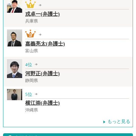
戎卓一(弁護士)
兵庫県
嘉義亮太(弁護士)
富山県
4位
河野正(弁護士)
静岡県
5位
横江崇(弁護士)
沖縄県
もっと見る