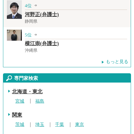
4位
河野正(弁護士)
静岡県
5位
横江崇(弁護士)
沖縄県
もっと見る
専門家検索
北海道・東北
宮城
福島
関東
茨城
埼玉
千葉
東京