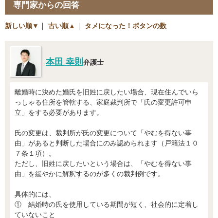
専門家からの回答
新しい順▼
｜
古い順▲
｜
タメになった！ボタンの数
本田 幸則
弁護士
離婚時に決めた婚氏を旧姓に戻したい場合、現在住んでいら
っしゃる住所を管轄する、家庭裁判所で「氏の変更許可申
立」をする必要があります。
氏の変更は、裁判所が氏の変更について「やむを得ない事
由」があると判断した場合にのみ認められます（戸籍法１０
７条１項）。
ただし、旧姓に戻したいという場合は、「やむを得ない事
由」を緩やかに解釈するのが多くの裁判例です。
具体的には、
① 結婚時の氏を使用している期間が短く、社会的に定着し
ていないこと