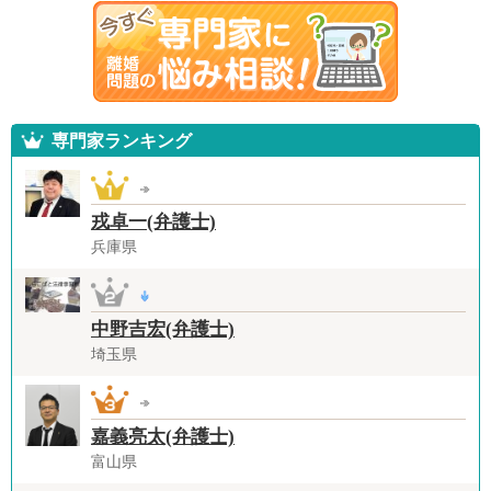
専門家ランキング
戎卓一(弁護士)
兵庫県
中野吉宏(弁護士)
埼玉県
嘉義亮太(弁護士)
富山県