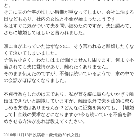
と。
そこに夫の仕事の忙しい時期が重なってしまい、会社に泊まる
日などもあり、社内の女性と不倫が始まったようです。
私はすぐに気がついて夫を問い詰めたのですが、夫は認めて、
さらに離婚してほしいと言われました。
頭に血が上っていたはずなのに、そう言われると離婚したくな
くて泣いてしまいました。
子供も小さく、わたしはまだ働けませんし困ります。何より不
倫されても夫に愛情があり、離れたくありません。
そのまま伝えたのですが、不倫は続いているようで、家の中で
の会話がほぼなくなりました。
不貞行為をしたのは夫であり、私が首を縦に振らないかぎり離
婚はできないと認識していますが、離婚以外で夫を法的に懲ら
しめる方法はありませんか？どんなに証拠を集めても、【離婚
して】金銭の要求などになりますか?今も続いている不倫を辞
めさせる方法があれば教えてください。
2016年11月18日投稿者：豪州愛(50代女性)