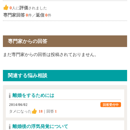
0
評価
人に
されました
専門家回答
0
返信
0
件／
件
専門家からの回答
まだ専門家からの回答は投稿されておりません。
関連する悩み相談
離婚をするためには
2014/06/02
回答受付中
タメになった
18
｜回答
1
離婚後の浮気発覚について