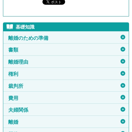
基礎知識
＋
離婚のための準備
＋
書類
＋
離婚理由
＋
権利
＋
裁判所
＋
費用
＋
夫婦関係
＋
離婚