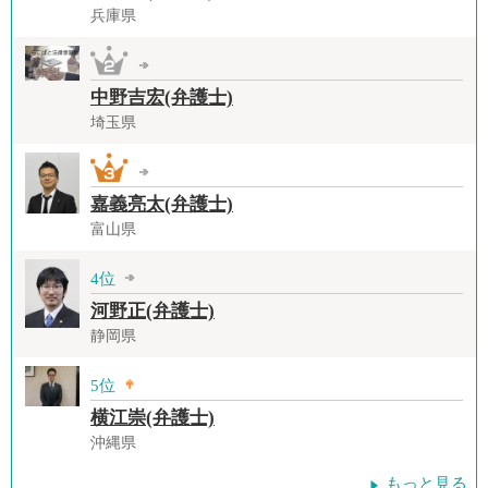
兵庫県
中野吉宏(弁護士)
埼玉県
嘉義亮太(弁護士)
富山県
4位
河野正(弁護士)
静岡県
5位
横江崇(弁護士)
沖縄県
もっと見る