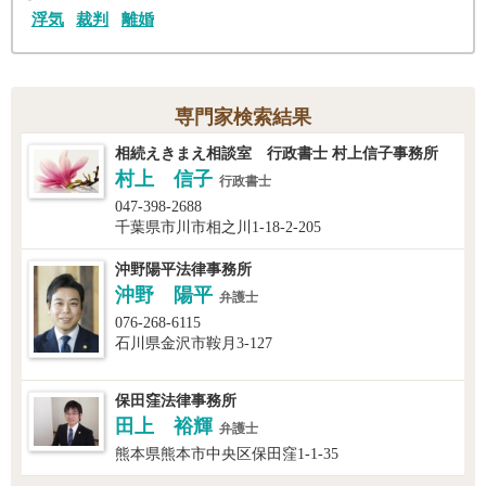
浮気
裁判
離婚
専門家検索結果
相続えきまえ相談室 行政書士 村上信子事務所
村上 信子
行政書士
047-398-2688
千葉県市川市相之川1-18-2-205
沖野陽平法律事務所
沖野 陽平
弁護士
076-268-6115
石川県金沢市鞍月3-127
保田窪法律事務所
田上 裕輝
弁護士
熊本県熊本市中央区保田窪1-1-35