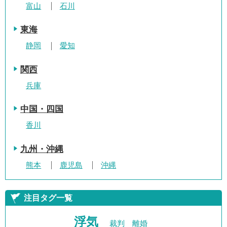
富山
石川
東海
静岡
愛知
関西
兵庫
中国・四国
香川
九州・沖縄
熊本
鹿児島
沖縄
注目タグ一覧
浮気
裁判
離婚