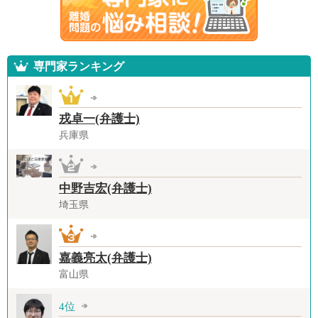
専門家ランキング
戎卓一(弁護士)
兵庫県
中野吉宏(弁護士)
埼玉県
嘉義亮太(弁護士)
富山県
4位