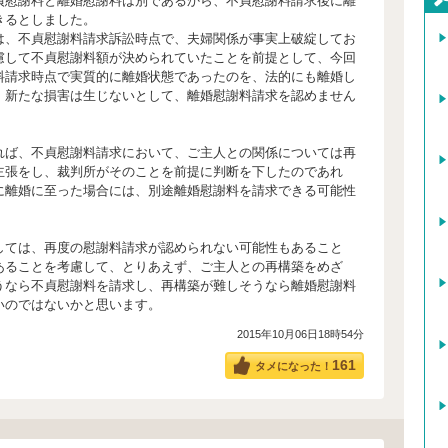
貞慰謝料と離婚慰謝料は別であるから、不貞慰謝料請求後に離
きるとしました。
は、不貞慰謝料請求訴訟時点で、夫婦関係が事実上破綻してお
慮して不貞慰謝料額が決められていたことを前提として、今回
料請求時点で実質的に離婚状態であったのを、法的にも離婚し
、新たな損害は生じないとして、離婚慰謝料請求を認めません
れば、不貞慰謝料請求において、ご主人との関係については再
主張をし、裁判所がそのことを前提に判断を下したのであれ
に離婚に至った場合には、別途離婚慰謝料を請求できる可能性
しては、再度の慰謝料請求が認められない可能性もあること
あることを考慮して、とりあえず、ご主人との再構築をめざ
うなら不貞慰謝料を請求し、再構築が難しそうなら離婚慰謝料
いのではないかと思います。
2015年10月06日18時54分
161
タメになった！