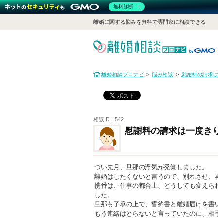
無料診断
離婚に関する悩みを無料で専門家に相談できる
離婚相談プロナビ
悩み相談
慰謝料の請求
相談ID：542
慰謝料の請求は一度き
つい先月、旦那の浮気が発覚しました。
離婚はしたくないと言うので、別れさせ、
携番は、仕事の都合上、どうしても変えら
した。
旦那も了承の上で、誓約書と離婚届けを書
もう連絡はとらないと言っていたのに、相