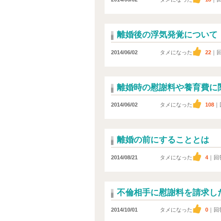
離婚後の浮気発覚について
2014/06/02
タメになった
22
｜
離婚時の慰謝料や養育費に
2014/06/02
タメになった
108
｜
離婚の前にすることとは
2014/08/21
タメになった
4
｜回
不倫相手に慰謝料を請求し
2014/10/01
タメになった
0
｜回