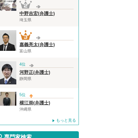
中野吉宏(弁護士)
埼玉県
嘉義亮太(弁護士)
富山県
4位
河野正(弁護士)
静岡県
5位
横江崇(弁護士)
沖縄県
もっと見る
専門家検索