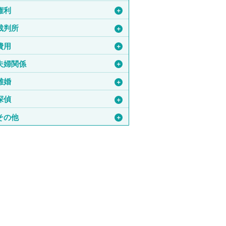
権利
＋
裁判所
＋
費用
＋
夫婦関係
＋
離婚
＋
探偵
＋
その他
＋