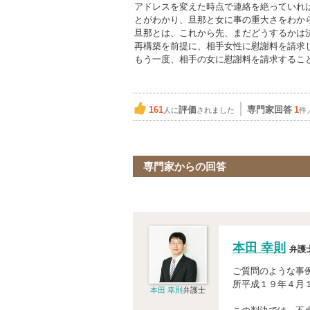
アドレスを変えた時点で連絡を絶っていれ
とがわかり、旦那と女に事の重大さをわか
旦那とは、これから先、まだどうするかは
再構築を前提に、相手女性に慰謝料を請求
もう一度、相手の女に慰謝料を請求するこ
161
評価
専門家回答
1
人に
されました
件
専門家からの回答
本田 幸則
弁護
ご質問のような事
所平成１９年４月
本田 幸則
弁護士