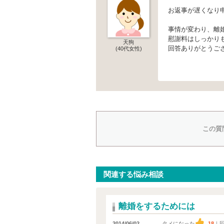
お返事が遅くなり
事情が変わり、離
慰謝料はしっかり
天狗
回答ありがとうご
(40代女性)
この質
関連する悩み相談
離婚をするためには
2014/06/02
タメになった
18
｜