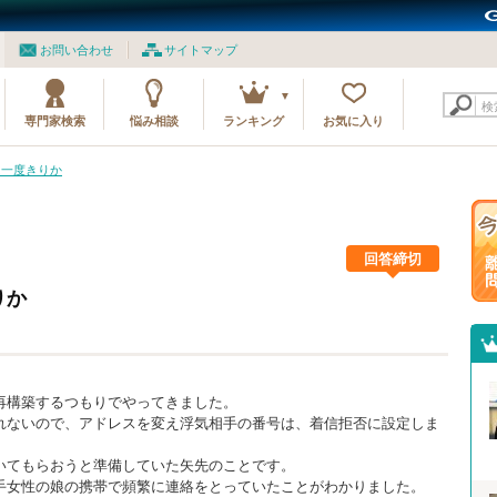
お問い合わせ
サイトマップ
検
専門家検索
悩み相談
ランキング
お気に入り
は一度きりか
回答締切
りか
再構築するつもりでやってきました。
れないので、アドレスを変え浮気相手の番号は、着信拒否に設定しま
いてもらおうと準備していた矢先のことです。
手女性の娘の携帯で頻繁に連絡をとっていたことがわかりました。