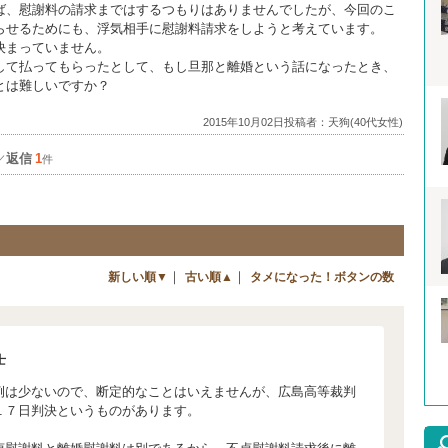
ば、慰謝料の請求まではするつもりはありませんでしたが、今回のこ
らせるためにも、浮気相手に慰謝料請求をしようと考えています。
決まっていません。
して払ってもらったとして、もし旦那と離婚という話になったとき、
とは難しいですか？
2015年10月02日投稿者：天狗(40代女性)
返信
1
／
件
｜
｜
新しい順▼
古い順▲
タメになった！ボタンの数
士
例は少ないので、断定的なことはいえませんが、広島高等裁判
１７日判決というものがあります。