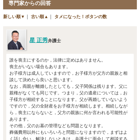
専門家からの回答
新しい順▼
｜
古い順▲
｜
タメになった！ボタンの数
星 正秀
弁護士
誰を喪主にするのか，法律に定めはありません。
喪主がいない場合もあります。
お子様方は成人していますので，お子様方が父方の親族と相
談して決めたら良いと思います。
なお，両親が離婚したとしても，父子関係は残ります。父に
親権がなくても同じです。つまり，父の遺産については，お
子様方が相続することになります。父が再婚していないよう
ですので，父の全財産をお子様方が相続します。相続しなが
ら，喪主にならないと，父方の親族に何か言われる可能性が
あります。
その他，父のお墓の管理なども問題となります。
葬儀費用以外にもいろいろと問題になりますので，まずはよ
く話し合い，解決しないときは，弁護士に面会して相談する