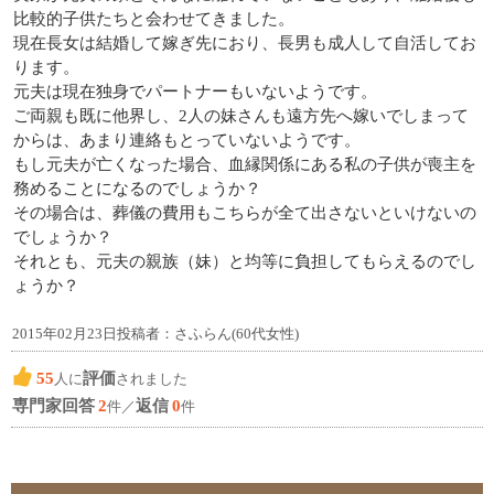
比較的子供たちと会わせてきました。
現在長女は結婚して嫁ぎ先におり、長男も成人して自活してお
ります。
元夫は現在独身でパートナーもいないようです。
ご両親も既に他界し、2人の妹さんも遠方先へ嫁いでしまって
からは、あまり連絡もとっていないようです。
もし元夫が亡くなった場合、血縁関係にある私の子供が喪主を
務めることになるのでしょうか？
その場合は、葬儀の費用もこちらが全て出さないといけないの
でしょうか？
それとも、元夫の親族（妹）と均等に負担してもらえるのでし
ょうか？
2015年02月23日投稿者：さふらん(60代女性)
55
評価
人に
されました
専門家回答
2
返信
0
件／
件