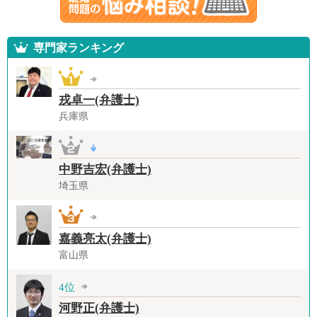
専門家ランキング
戎卓一(弁護士)
兵庫県
中野吉宏(弁護士)
埼玉県
嘉義亮太(弁護士)
富山県
4位
河野正(弁護士)