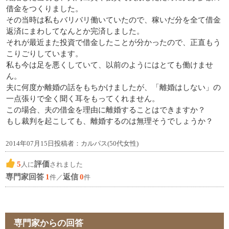
借金をつくりました。
その当時は私もバリバリ働いていたので、稼いだ分を全て借金
返済にまわしてなんとか完済しました。
それが最近また投資で借金したことが分かったので、正直もう
こりごりしています。
私も今は足を悪くしていて、以前のようにはとても働けませ
ん。
夫に何度か離婚の話をもちかけましたが、「離婚はしない」の
一点張りで全く聞く耳をもってくれません。
この場合、夫の借金を理由に離婚することはできますか？
もし裁判を起こしても、離婚するのは無理そうでしょうか？
2014年07月15日投稿者：カルパス(50代女性)
5
評価
人に
されました
専門家回答
1
返信
0
件／
件
専門家からの回答