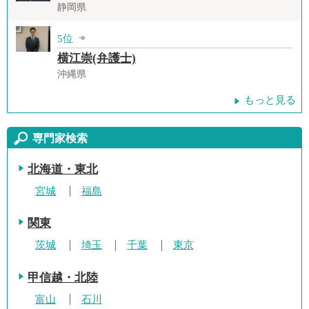
静岡県
5位
横江崇(弁護士)
沖縄県
もっと見る
専門家検索
北海道・東北
宮城
福島
関東
茨城
埼玉
千葉
東京
甲信越・北陸
富山
石川