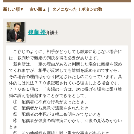
新しい順▼
｜
古い順▲
｜
タメになった！ボタンの数
後藤 裕
弁護士
ご存じのように、相手がどうしても離婚に応じない場合に
は、裁判所で離婚の判決を得る必要があります。
裁判所は、一定の理由があると判断した場合に離婚を認め
てくれますが、相手が反対しても離婚を認めるのですから、
その場合の理由はかなり限定されたものになっています。具
体的には民法７７０条記載されている理由による場合です。
７７０条１項は、「夫婦の一方は、次に掲げる場合に限り離
婚の訴えを提起することができるとして」
① 配偶者に不貞な行為があったとき、
② 配偶者から悪意で遺棄をされたとき
③ 配偶者の生死が３根二条明らかでないとき
④ 配偶者が強度の精神病にかかり、回復の見込みがない
とき
⑤ その他婚姻を継続し難い重大な事由があるとき