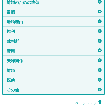
＋
離婚のための準備
＋
書類
＋
離婚理由
＋
権利
＋
裁判所
＋
費用
＋
夫婦関係
＋
離婚
＋
探偵
＋
その他
ページトップ