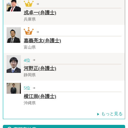
戎卓一(弁護士)
兵庫県
嘉義亮太(弁護士)
富山県
4位
河野正(弁護士)
静岡県
5位
横江崇(弁護士)
沖縄県
もっと見る