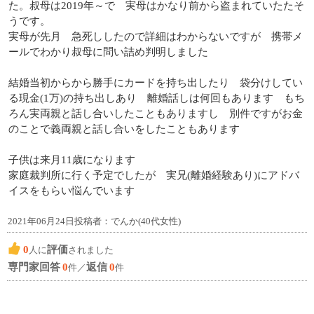
た。叔母は2019年～で 実母はかなり前から盗まれていたたそ
うです。
実母が先月 急死ししたので詳細はわからないですが 携帯メ
ールでわかり叔母に問い詰め判明しました
結婚当初からから勝手にカードを持ち出したり 袋分けしてい
る現金(1万)の持ち出しあり 離婚話しは何回もあります もち
ろん実両親と話し合いしたこともありますし 別件ですがお金
のことで義両親と話し合いをしたこともあります
子供は来月11歳になります
家庭裁判所に行く予定でしたが 実兄(離婚経験あり)にアドバ
イスをもらい悩んでいます
2021年06月24日投稿者：でんか(40代女性)
0
評価
人に
されました
専門家回答
0
返信
0
件／
件