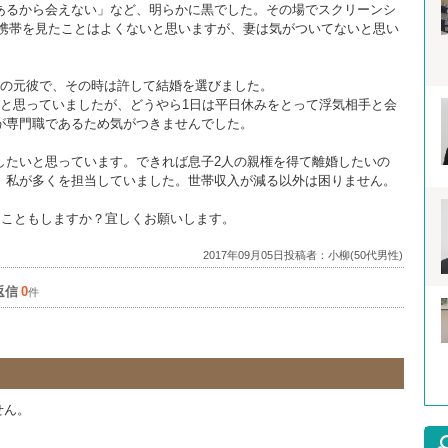
あるから会えない」など、明らかに黒でした。その場でスクリーンシ
に携帯を見たことはよくないと思いますが、妻は気がついてないと思い
代の元彼で、その時は許して結婚を選びました。
のと思っていましたが、どうやら1日は平日休みをとって浮気相手と会
が専門職であるため気がつきませんでした。
したいと思っています。できれば息子2人の親権を得て離婚したいの
、私が多くを担当していました。世帯収入が減る以外は困りません。
くこともしますか？宜しくお願いします。
2017年09月05日投稿者：小柳(50代男性)
返信
0
件
せん。