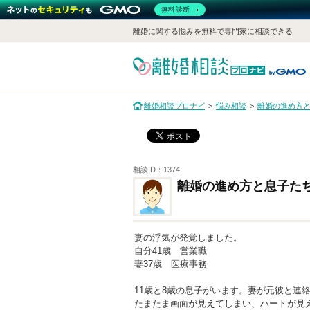
無料診断
離婚に関する悩みを無料で専門家に相談できる
離婚相談プロナビ
悩み相談
離婚の進め方
相談ID：1374
離婚の進め方と息子た
妻の浮気が発覚しました。
自分41歳 営業職
妻37歳 医療事務
11歳と8歳の息子がいます。妻が元彼と連
たまたま画面が見えてしまい、ハートが見え