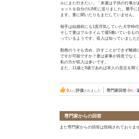
ルにまた行きたい」「来週は子供の行事が
ョットを自分のLINEに送りました。勝手
ます。妻に聞いたりもまだしていません。
相手は結婚前にも1度浮気していた大学時
そして妻はフルタイムで週5働いているも
っているようです。収入は知っていました
勤務のうそも含め、許すことができず離婚
ですが可能ですか？妻は家事が得意でなく
私の方が収入は多いです。
また、11歳と8歳であれば本人の意志を聞
0
評価
専門家回答
0
人に
されました
件／
専門家からの回答
まだ専門家からの回答は投稿されておりま