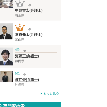
中野吉宏(弁護士)
埼玉県
嘉義亮太(弁護士)
富山県
4位
河野正(弁護士)
静岡県
5位
横江崇(弁護士)
沖縄県
もっと見る
専門家検索