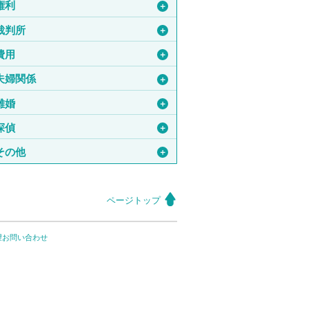
権利
＋
裁判所
＋
費用
＋
夫婦関係
＋
離婚
＋
探偵
＋
その他
＋
ページトップ
望お問い合わせ