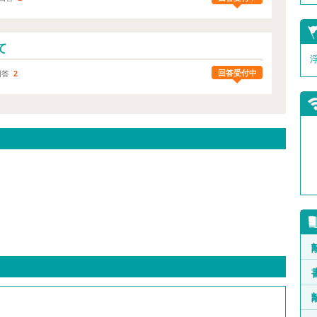
て
回答受付中
回答
2