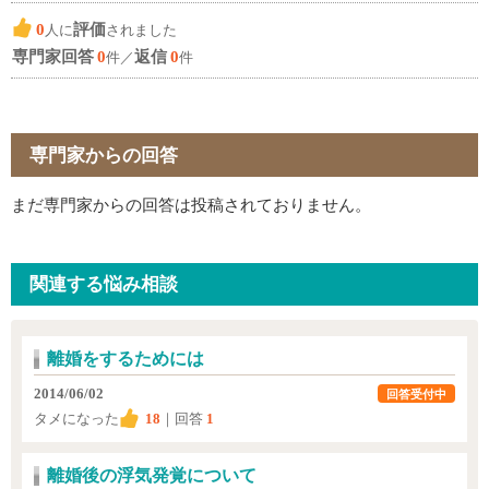
0
評価
人に
されました
専門家回答
0
返信
0
件／
件
専門家からの回答
まだ専門家からの回答は投稿されておりません。
関連する悩み相談
離婚をするためには
2014/06/02
回答受付中
タメになった
18
｜回答
1
離婚後の浮気発覚について