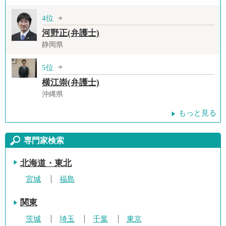
4位
河野正(弁護士)
静岡県
5位
横江崇(弁護士)
沖縄県
もっと見る
専門家検索
北海道・東北
宮城
福島
関東
茨城
埼玉
千葉
東京