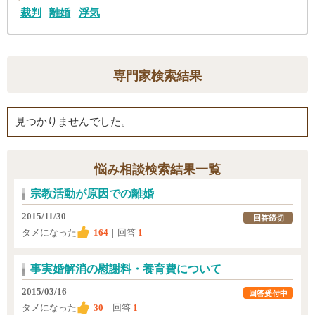
裁判
離婚
浮気
専門家検索結果
見つかりませんでした。
悩み相談検索結果一覧
宗教活動が原因での離婚
2015/11/30
回答締切
タメになった
164
｜回答
1
事実婚解消の慰謝料・養育費について
2015/03/16
回答受付中
タメになった
30
｜回答
1