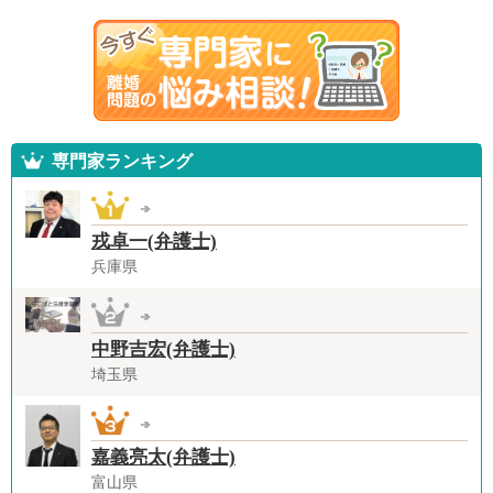
専門家ランキング
戎卓一(弁護士)
兵庫県
中野吉宏(弁護士)
埼玉県
嘉義亮太(弁護士)
富山県