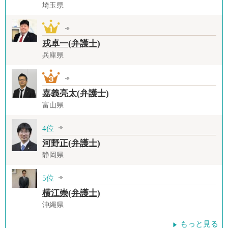
埼玉県
戎卓一(弁護士)
兵庫県
嘉義亮太(弁護士)
富山県
4位
河野正(弁護士)
静岡県
5位
横江崇(弁護士)
沖縄県
もっと見る