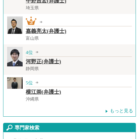
中野吉宏(弁護士)
埼玉県
嘉義亮太(弁護士)
富山県
4位
河野正(弁護士)
静岡県
5位
横江崇(弁護士)
沖縄県
もっと見る
専門家検索