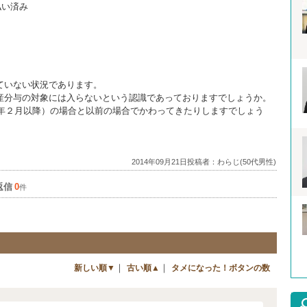
払い済み
ていない状況であります。
産分与の対象には入らないという認識であっておりますでしょうか。
5年２月以降）の場合と以前の場合でかわってきたりしますでしょう
2014年09月21日投稿者：わらじ(50代男性)
返信
0
件
｜
｜
新しい順▼
古い順▲
タメになった！ボタンの数