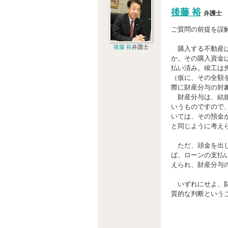
後藤 裕
弁護士
ご質問の前提を誤
後藤 裕
弁護士
購入する不動産は
か。その購入資金
払い済み。竣工は
（仮に、その全額
際に財産分与の対
財産分与は、結婚
いうものですので
いては、その預金
と同じように考え
ただ、頭金を出し
ば、ローンの支払
えられ、財産分与
いずれにせよ、財
質的な判断という