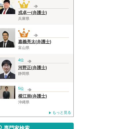
戎卓一(弁護士)
兵庫県
嘉義亮太(弁護士)
富山県
4位
河野正(弁護士)
静岡県
5位
横江崇(弁護士)
沖縄県
もっと見る
専門家検索