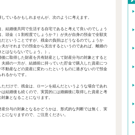
解しているかもしれませんが、次のように考えます。
、結婚後共同で生活する自宅であると考えて良いのでしょう
は、頭金（１割程度でしょうか？）が夫が自身の預金で全額支
先だということですが、残金の負担はどうなるのでしょうか
を夫がそれまでの預金から支出するというのであれば、離婚の
象とはならないでしょう。）。
後に取得した財産を共有財産として財産分与の対象とすると
、夫婦の一方が、結婚前に持っていた貯金で購入した資産につ
が不動産などの資産に変わったというものに過ぎないので預金
られるからです。
ただけで、残金は、ローンを組んだというような場合であれ
いは結婚後も続くので、実質的には婚姻後に取得した資産と考
の対象となることになります。
産分与の対象となるかどうかは、形式的な判断では無く、実
ことになりますので、ご注意ください。