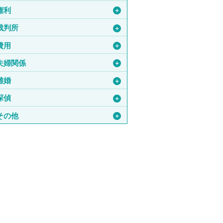
権利
＋
裁判所
＋
費用
＋
夫婦関係
＋
離婚
＋
探偵
＋
その他
＋