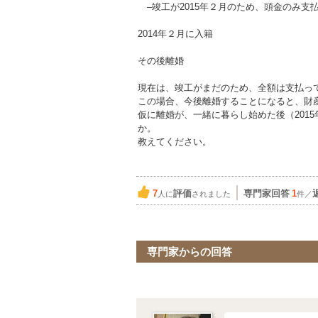
–竣工が2015年２月のため、頭金のみ支
2014年２月に入籍
その後離婚
現在は、竣工がまだのため、全額は支払っ
この場合、今後離婚することになると、財
仮に離婚が、一緒に暮らし始めた後（201
か。
教えてください。
7
評価
専門家回答
1
人に
されました
件／
専門家からの回答