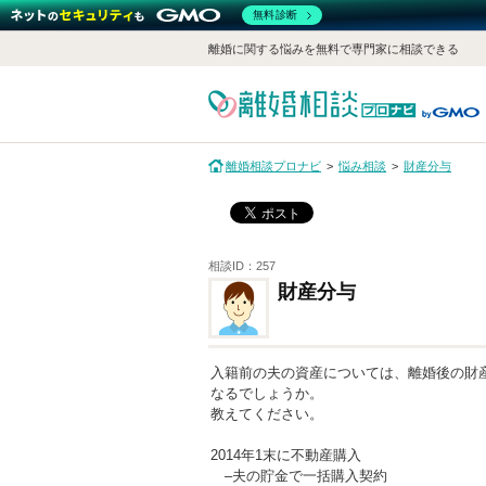
無料診断
離婚に関する悩みを無料で専門家に相談できる
離婚相談プロナビ
悩み相談
財産分与
相談ID：257
財産分与
入籍前の夫の資産については、離婚後の財
なるでしょうか。
教えてください。
2014年1末に不動産購入
–夫の貯金で一括購入契約