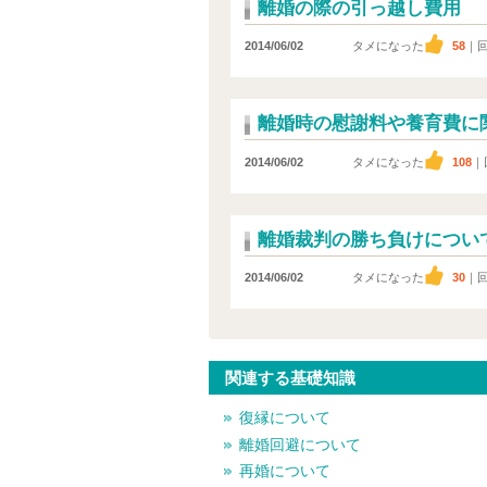
離婚の際の引っ越し費用
2014/06/02
タメになった
58
｜
離婚時の慰謝料や養育費に
2014/06/02
タメになった
108
｜
離婚裁判の勝ち負けについ
2014/06/02
タメになった
30
｜
関連する基礎知識
復縁について
離婚回避について
再婚について