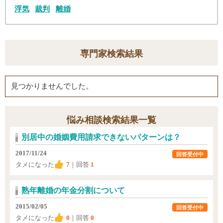
浮気
裁判
離婚
専門家検索結果
見つかりませんでした。
悩み相談検索結果一覧
別居中の婚姻費用請求できないパターンは？
2017/11/24
回答受付中
タメになった
7
｜回答
1
熟年離婚の年金分割について
2015/02/05
回答受付中
タメになった
0
｜回答
0