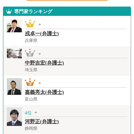
専門家ランキング
戎卓一(弁護士)
兵庫県
中野吉宏(弁護士)
埼玉県
嘉義亮太(弁護士)
富山県
4位
河野正(弁護士)
静岡県