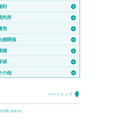
権利
＋
裁判所
＋
費用
＋
夫婦関係
＋
離婚
＋
探偵
＋
その他
＋
ページトップ
望お問い合わせ