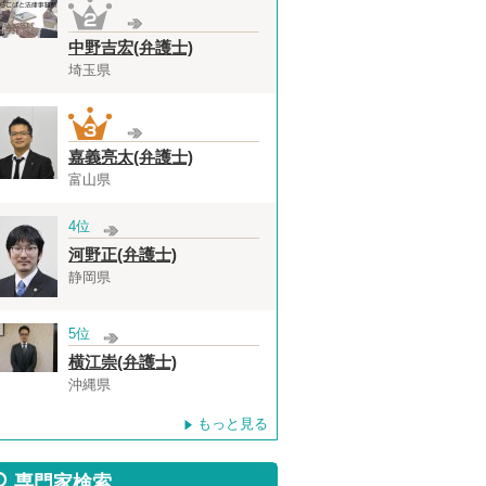
中野吉宏(弁護士)
埼玉県
嘉義亮太(弁護士)
富山県
4位
河野正(弁護士)
静岡県
5位
横江崇(弁護士)
沖縄県
もっと見る
専門家検索